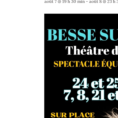
août 7 @ 19 h 30 min
-
août 8 @ 23 h 