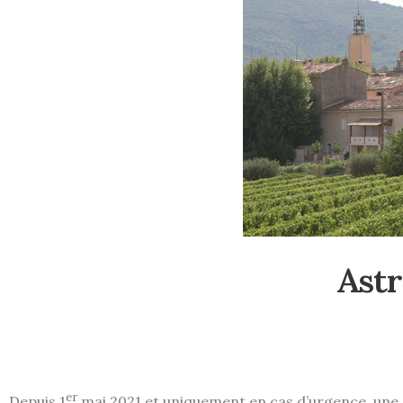
Ast
er
Depuis 1
mai 2021 et uniquement en cas d’urgence, une 