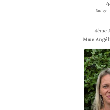
S
Budget 
4ème 
Mme Angél