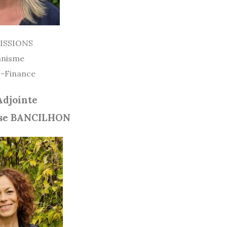
ISSIONS
anisme
 -Finance
Adjointe
ise BANCILHON