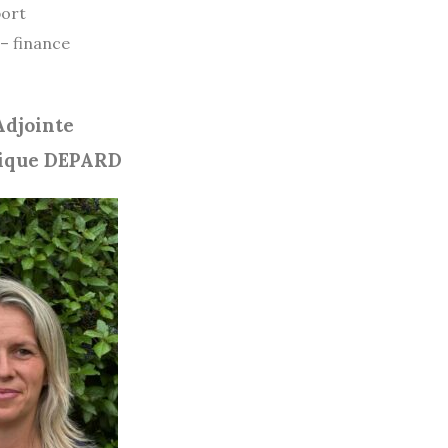
port
– finance
Adjointe
ique DEPARD