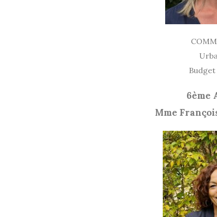
COMM
Urb
Budget
6ème 
Mme Franço