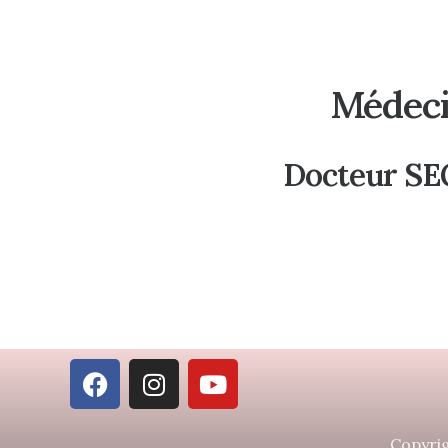
Médeci
Docteur S
Copyrig