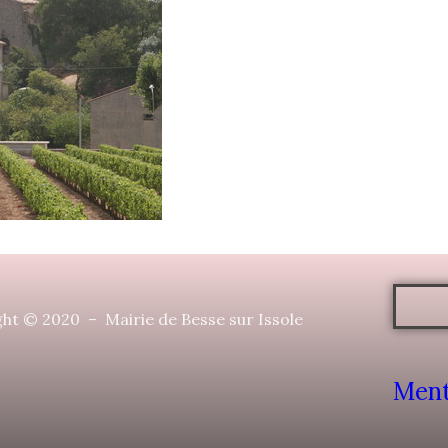
ht © 2020 – Mairie de Besse sur Issole
Ment