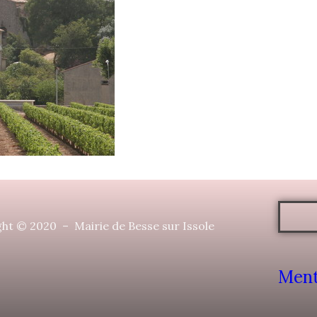
ht © 2020 – Mairie de Besse sur Issole
Ment