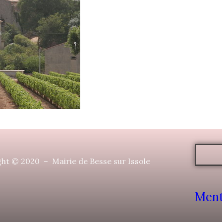
ht © 2020 – Mairie de Besse sur Issole
Ment